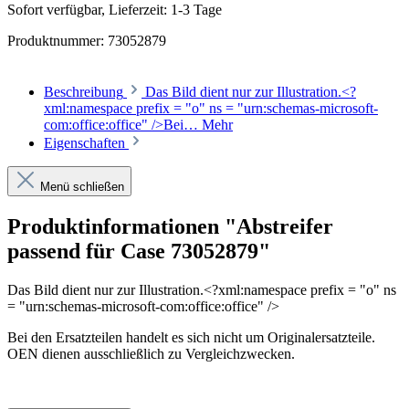
Sofort verfügbar, Lieferzeit: 1-3 Tage
Produktnummer:
73052879
Beschreibung
Das Bild dient nur zur Illustration.<?
xml:namespace prefix = "o" ns = "urn:schemas-microsoft-
com:office:office" />Bei…
Mehr
Eigenschaften
Menü schließen
Produktinformationen "Abstreifer
passend für Case 73052879"
Das Bild dient nur zur Illustration.
<?xml:namespace prefix = "o" ns
= "urn:schemas-microsoft-com:office:office" />
Bei den Ersatzteilen handelt es sich nicht um Originalersatzteile.
OEN dienen ausschließlich zu Vergleichzwecken.