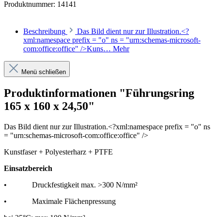
Produktnummer:
14141
Beschreibung
Das Bild dient nur zur Illustration.<?
xml:namespace prefix = "o" ns = "urn:schemas-microsoft-
com:office:office" />Kuns…
Mehr
Menü schließen
Produktinformationen "Führungsring
165 x 160 x 24,50"
Das Bild dient nur zur Illustration.<?xml:namespace prefix = "o" ns
= "urn:schemas-microsoft-com:office:office" />
Kunstfaser + Polyesterharz + PTFE
Einsatzbereich
•
Druckfestigkeit max. >300 N/mm²
•
Maximale Flächenpressung