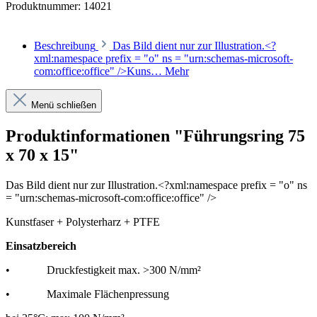
Produktnummer:
14021
Beschreibung
Das Bild dient nur zur Illustration.<?
xml:namespace prefix = "o" ns = "urn:schemas-microsoft-
com:office:office" />Kuns…
Mehr
Menü schließen
Produktinformationen "Führungsring 75
x 70 x 15"
Das Bild dient nur zur Illustration.<?xml:namespace prefix = "o" ns
= "urn:schemas-microsoft-com:office:office" />
Kunstfaser + Polysterharz + PTFE
Einsatzbereich
•
Druckfestigkeit max. >300 N/mm²
•
Maximale Flächenpressung